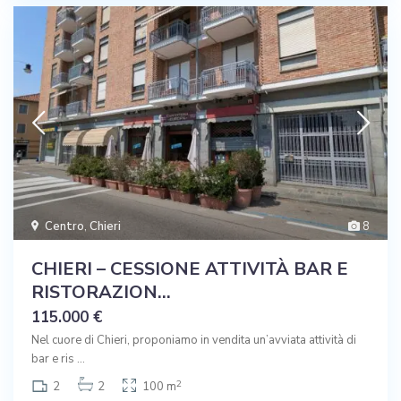
Centro
,
Chieri
8
CHIERI – CESSIONE ATTIVITÀ BAR E
RISTORAZION...
115.000 €
Nel cuore di Chieri, proponiamo in vendita un’avviata attività di
bar e ris
...
2
2
2
100 m