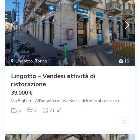
Lingotto
,
Torino
16
Lingotto – Vendesi attività di
ristorazione
39.000 €
Via Biglieri – All’angolo con Via Nizza, di fronte al centro co
...
2
5
2
71 m