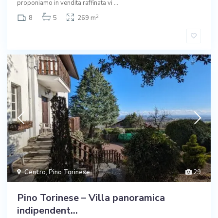
proponiamo in vendita raffinata vi
...
2
8
5
269 m
Centro
,
Pino Torinese
29
Pino Torinese – Villa panoramica
indipendent...