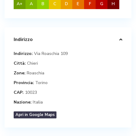
A+
A
B
C
D
E
F
G
H
Indirizzo
Indirizzo:
Via Roaschia 109
Città:
Chieri
Zone:
Roaschia
Provincia:
Torino
CAP:
10023
Nazione:
Italia
Apri in Google Maps