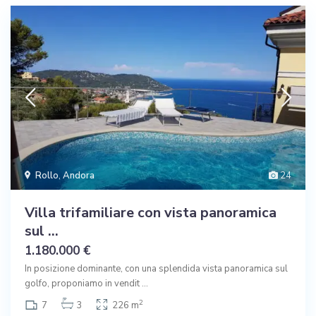
Rollo
,
Andora
24
Villa trifamiliare con vista panoramica
sul ...
1.180.000 €
In posizione dominante, con una splendida vista panoramica sul
golfo, proponiamo in vendit
...
2
7
3
226 m