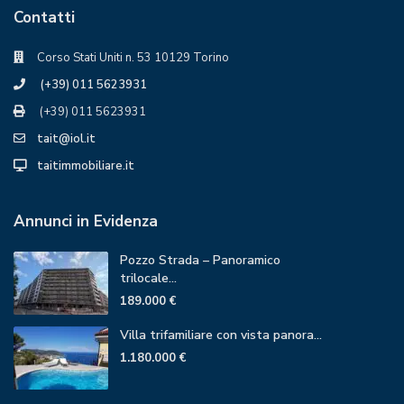
Contatti
Corso Stati Uniti n. 53 10129 Torino
(+39) 011 5623931
(+39) 011 5623931
tait@iol.it
taitimmobiliare.it
Annunci in Evidenza
Pozzo Strada – Panoramico
trilocale...
189.000 €
Villa trifamiliare con vista panora...
1.180.000 €