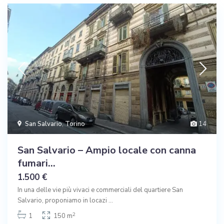
San Salvario
,
Torino
14
San Salvario – Ampio locale con canna
fumari...
1.500 €
In una delle vie più vivaci e commerciali del quartiere San
Salvario, proponiamo in locazi
...
2
1
150 m