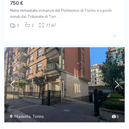
750 €
Nelle immediate vicinanze del Politecnico di Torino e a pochi
minuti dal Tribunale di Tori
...
2
3
2
77 m
Filadelfia
,
Torino
6