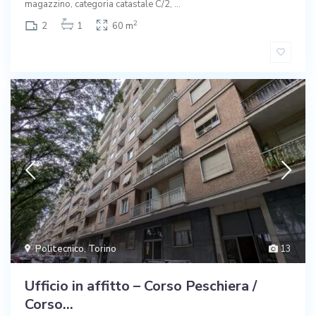
magazzino, categoria catastale C/2,
...
2
2
1
60 m
Politecnico
,
Torino
13
Ufficio in affitto – Corso Peschiera /
Corso...