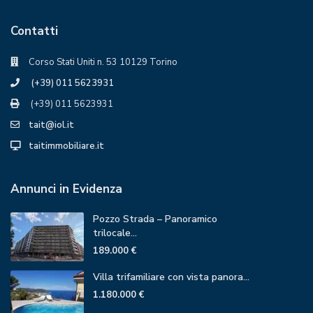
Contatti
Corso Stati Uniti n. 53 10129 Torino
(+39) 011 5623931
(+39) 011 5623931
tait@iol.it
taitimmobiliare.it
Annunci in Evidenza
Pozzo Strada – Panoramico
trilocale...
189.000 €
Villa trifamiliare con vista panora...
1.180.000 €