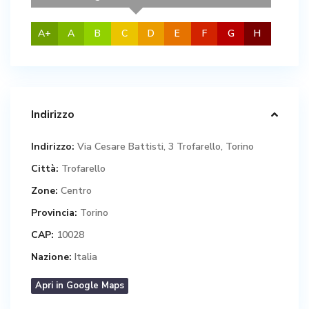
A+
A
B
C
D
E
F
G
H
Indirizzo
Indirizzo:
Via Cesare Battisti, 3 Trofarello, Torino
Città:
Trofarello
Zone:
Centro
Provincia:
Torino
CAP:
10028
Nazione:
Italia
Apri in Google Maps