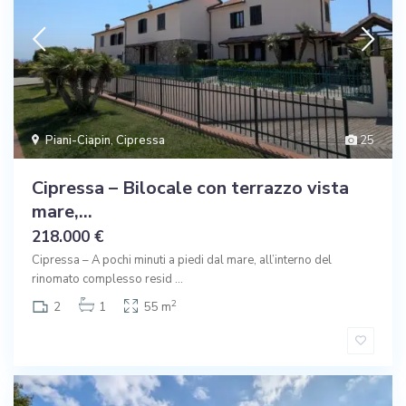
Piani-Ciapin
,
Cipressa
25
Cipressa – Bilocale con terrazzo vista
mare,...
218.000 €
Cipressa – A pochi minuti a piedi dal mare, all’interno del
rinomato complesso resid
...
2
2
1
55 m