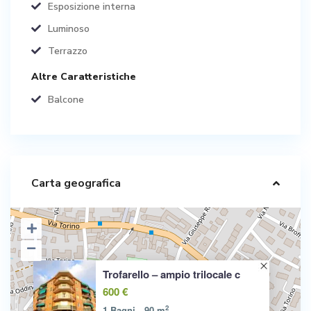
Esposizione interna
Luminoso
Terrazzo
Altre Caratteristiche
Balcone
Carta geografica
Trofarello – ampio trilocale c
600 €
2
1 Bagni
90 m