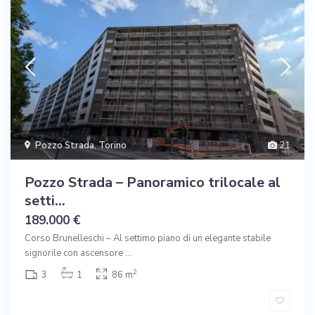
Pozzo Strada
,
Torino
21
Pozzo Strada – Panoramico trilocale al
setti...
189.000 €
Corso Brunelleschi – Al settimo piano di un elegante stabile
signorile con ascensore
...
2
3
1
86 m