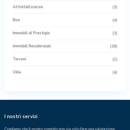
Attività/Licenze
(3)
Box
(4)
Immobili di Prestigio
(3)
Immobili Residenziali
(39)
Terreni
(2)
Ville
(4)
I nostri servizi
Crediamo che il nostro compito non sia solo fare una valutazione