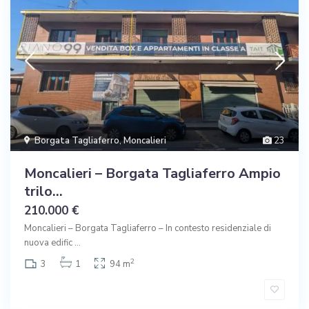
Borgata Tagliaferro
,
Moncalieri
23
Moncalieri – Borgata Tagliaferro Ampio
trilo...
210.000 €
Moncalieri – Borgata Tagliaferro – In contesto residenziale di
nuova edific
...
2
3
1
94 m