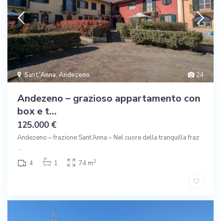
Sant'Anna
,
Andezeno
24
Andezeno – grazioso appartamento con
box e t...
125.000 €
Andezeno – frazione Sant’Anna – Nel cuore della tranquilla fraz
...
2
4
1
74 m