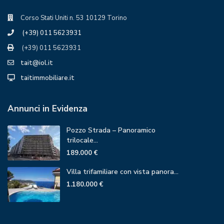
Corso Stati Uniti n. 53 10129 Torino
(+39) 011 5623931
(+39) 011 5623931
tait@iol.it
taitimmobiliare.it
Annunci in Evidenza
Pozzo Strada – Panoramico
trilocale...
189.000 €
Villa trifamiliare con vista panora...
1.180.000 €