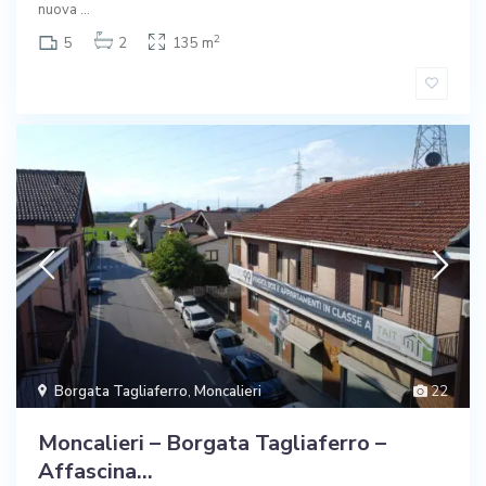
nuova
...
2
5
2
135 m
Borgata Tagliaferro
,
Moncalieri
22
Moncalieri – Borgata Tagliaferro –
Affascina...