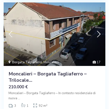
Borgata Tagliaferro
,
Moncalieri
17
Moncalieri – Borgata Tagliaferro –
Trilocale...
210.000 €
Moncalieri – Borgata Tagliaferro – In contesto residenziale di
nuova
...
2
3
1
92 m