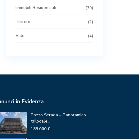
Immobili Residenziali
(39)
Terreni
(2)
Ville
(4)
nunci in Evidenza
Pozzo Strada – Panoramico
trilocale...
189.000 €