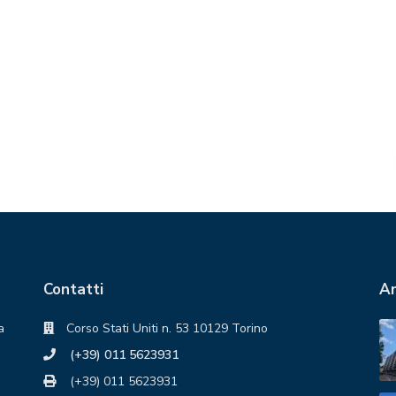
Contatti
An
a
Corso Stati Uniti n. 53 10129 Torino
(+39) 011 5623931
(+39) 011 5623931