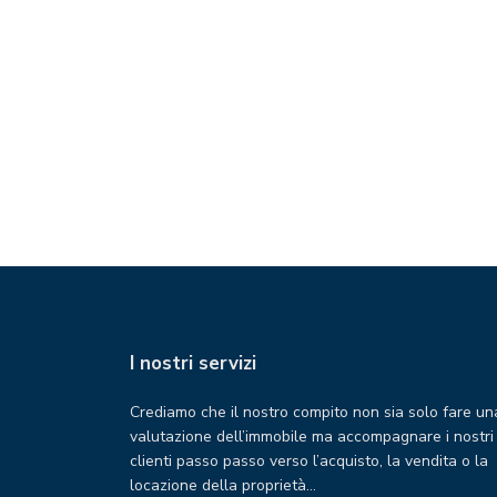
I nostri servizi
Crediamo che il nostro compito non sia solo fare un
valutazione dell’immobile ma accompagnare i nostri
clienti passo passo verso l’acquisto, la vendita o la
locazione della proprietà…