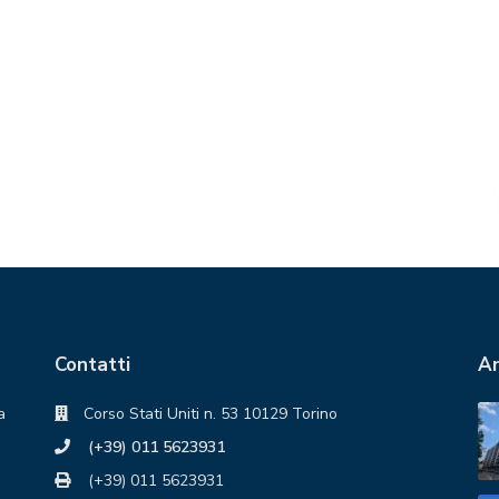
Contatti
An
a
Corso Stati Uniti n. 53 10129 Torino
(+39) 011 5623931
(+39) 011 5623931