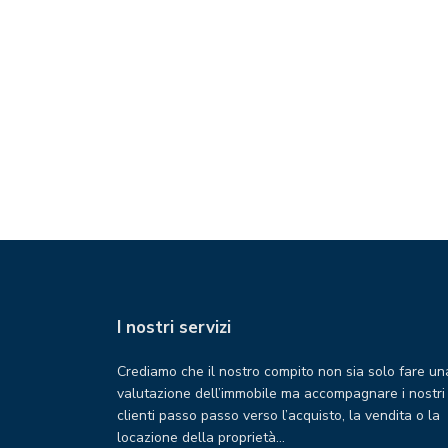
I nostri servizi
Crediamo che il nostro compito non sia solo fare un
valutazione dell’immobile ma accompagnare i nostri
clienti passo passo verso l’acquisto, la vendita o la
locazione della proprietà…