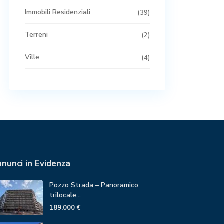
Immobili Residenziali
(39)
Terreni
(2)
Ville
(4)
nunci in Evidenza
Pozzo Strada – Panoramico
trilocale...
189.000 €