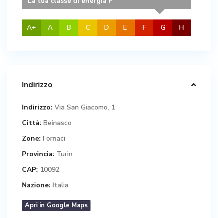
La tua classe di energia F
A+
A
B
C
D
E
F
G
H
Indirizzo
Indirizzo:
Via San Giacomo, 1
Città:
Beinasco
Zone:
Fornaci
Provincia:
Turin
CAP:
10092
Nazione:
Italia
Apri in Google Maps