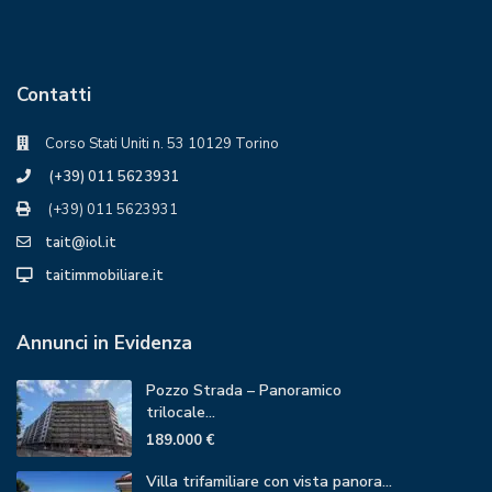
Contatti
Corso Stati Uniti n. 53 10129 Torino
(+39) 011 5623931
(+39) 011 5623931
tait@iol.it
taitimmobiliare.it
Annunci in Evidenza
Pozzo Strada – Panoramico
trilocale...
189.000 €
Villa trifamiliare con vista panora...