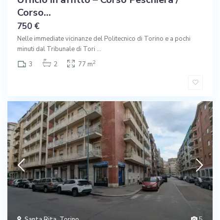
Corso...
750 €
Nelle immediate vicinanze del Politecnico di Torino e a pochi
minuti dal Tribunale di Tori
...
2
3
2
77 m
Santa Rita
,
Torino
5