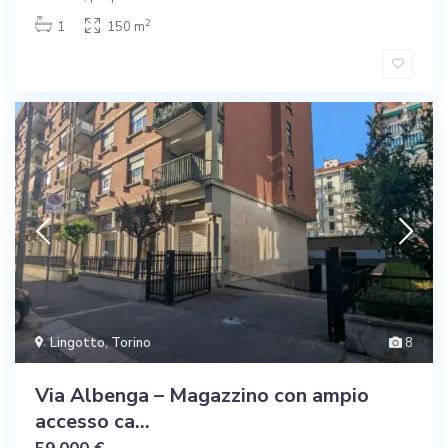
2
1
150 m
Lingotto
,
Torino
8
Via Albenga – Magazzino con ampio
accesso ca...