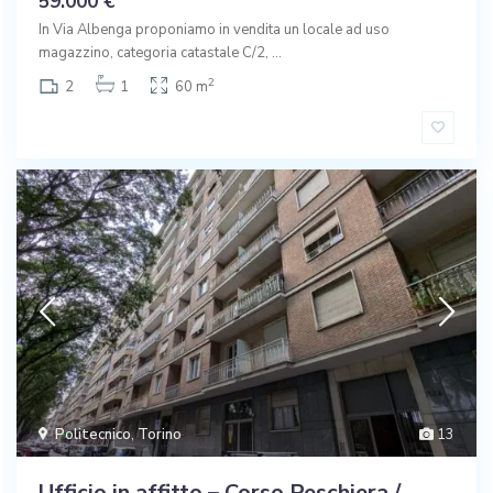
59.000 €
In Via Albenga proponiamo in vendita un locale ad uso
magazzino, categoria catastale C/2,
...
2
2
1
60 m
Politecnico
,
Torino
13
Ufficio in affitto – Corso Peschiera /