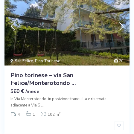
San Felice
,
Pino Torinese
20
Pino torinese – via San
Felice/Monterotondo ...
560 €
/mese
In Via Monterotondo, in posizione tranquilla e riservata,
adiacente a Via S
...
2
4
1
102 m