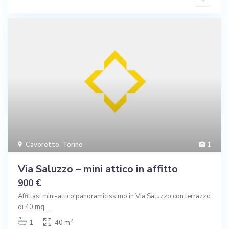
Cavoretto
,
Torino
1
Via Saluzzo – mini attico in affitto
900 €
Affittasi mini-attico panoramicissimo in Via Saluzzo con terrazzo
di 40 mq
...
2
1
40 m