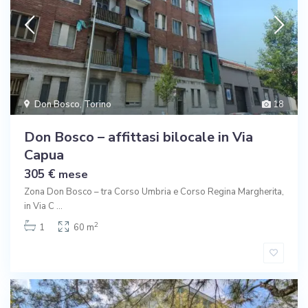
Don Bosco
,
Torino
18
Don Bosco – affittasi bilocale in Via
Capua
305 €
mese
Zona Don Bosco – tra Corso Umbria e Corso Regina Margherita,
in Via C
...
2
1
60 m