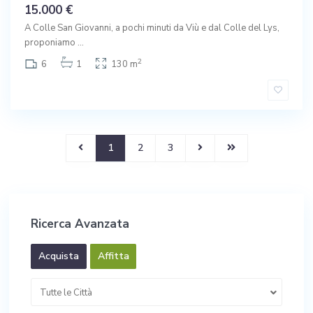
15.000 €
A Colle San Giovanni, a pochi minuti da Viù e dal Colle del Lys,
proponiamo
...
2
6
1
130 m
1
2
3
Ricerca Avanzata
Acquista
Affitta
Tutte le Città