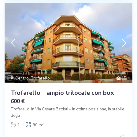
Centro
,
Trofarello
15
Trofarello – ampio trilocale con box
600 €
Trofarello, in Via Cesare Battisti – in ottima posizione, in stabile
degli
...
2
1
90 m