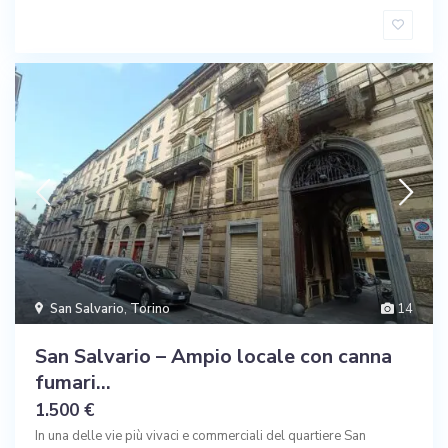
San Salvario
,
Torino
14
San Salvario – Ampio locale con canna
fumari...
1.500 €
In una delle vie più vivaci e commerciali del quartiere San