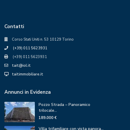
Contatti
Corso Stati Uniti n. 53 10129 Torino
(+39) 011 5623931
(+39) 011 5623931
tait@iol.it
taitimmobiliare.it
Annunci in Evidenza
Pozzo Strada – Panoramico
trilocale...
189.000 €
Villa trifamiliare con vista panora...