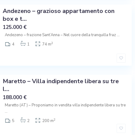
Andezeno – grazioso appartamento con
box e t...
125.000 €
Andezeno – frazione Sant’Anna – Nel cuore della tranquilla fraz
...
2
4
1
74 m
Maretto – Villa indipendente libera su tre
l...
188.000 €
Maretto (AT) – Proponiamo in vendita villa indipendente libera su tre
...
2
5
2
200 m