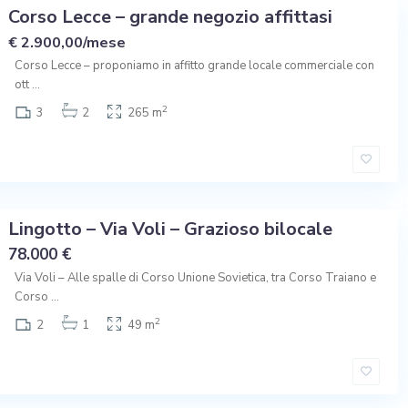
Corso Lecce – grande negozio affittasi
€ 2.900,00/mese
Corso Lecce – proponiamo in affitto grande locale commerciale con
ott
...
2
3
2
265 m
Lingotto – Via Voli – Grazioso bilocale
78.000 €
Via Voli – Alle spalle di Corso Unione Sovietica, tra Corso Traiano e
Corso
...
2
2
1
49 m