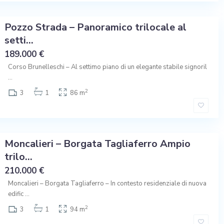
Pozzo Strada – Panoramico trilocale al
setti...
189.000 €
Corso Brunelleschi – Al settimo piano di un elegante stabile signoril
...
2
3
1
86 m
Moncalieri – Borgata Tagliaferro Ampio
trilo...
210.000 €
Moncalieri – Borgata Tagliaferro – In contesto residenziale di nuova
edific
...
2
3
1
94 m