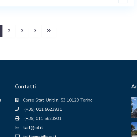
2
3
Contatti
An
a
Corso Stati Uniti n. 53 10129 Torino
(+39) 011 5623931
(+39) 011 5623931
tait@iol.it
taitimmobiliare.it