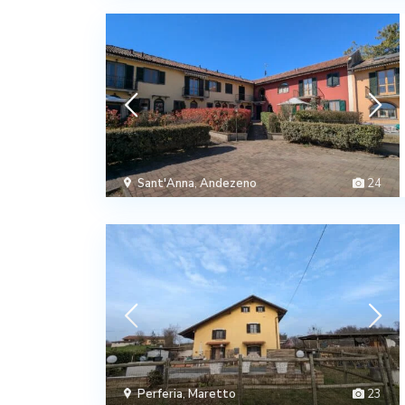
Sant'Anna
,
Andezeno
24
Perferia
,
Maretto
23